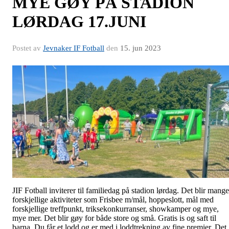
MYE GØY PÅ STADION
LØRDAG 17.JUNI
Postet av
Jevnaker IF Fotball
den
15. jun 2023
JIF Fotball inviterer til familiedag på stadion lørdag. Det blir mange
forskjellige aktiviteter som Frisbee m/mål, hoppeslott, mål med
forskjellige treffpunkt, triksekonkurranser, showkamper og mye,
mye mer. Det blir gøy for både store og små. Gratis is og saft til
barna. Du får et lodd og er med i loddtrekning av fine premier. Det