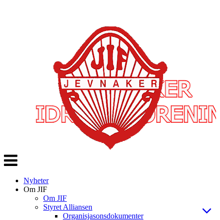
Veksle
navigasjon
Nyheter
Om JIF
Om JIF
Styret Alliansen
Organisjasonsdokumenter