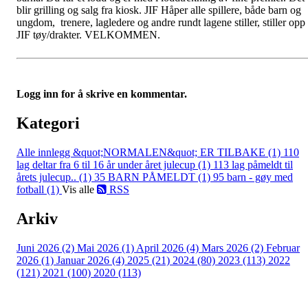
blir grilling og salg fra kiosk. JIF Håper alle spillere, både barn og
ungdom, trenere, lagledere og andre rundt lagene stiller, stiller opp 
JIF tøy/drakter. VELKOMMEN.
Logg inn for å skrive en kommentar.
Kategori
Alle innlegg
&quot;NORMALEN&quot; ER TILBAKE (1)
110
lag deltar fra 6 til 16 år under året julecup (1)
113 lag påmeldt til
årets julecup.. (1)
35 BARN PÅMELDT (1)
95 barn - gøy med
fotball (1)
Vis alle
RSS
Arkiv
Juni 2026 (2)
Mai 2026 (1)
April 2026 (4)
Mars 2026 (2)
Februar
2026 (1)
Januar 2026 (4)
2025 (21)
2024 (80)
2023 (113)
2022
(121)
2021 (100)
2020 (113)