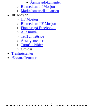
Årsmøtedokumenter
Bli medlem Jif Mosjon
Markedsmatriell alliansen
JIF Mosjon
JIF Mosjon
Bli medlem JIF Mosjon
Finn oss på Facebook !
Alle turmål
TellTur nettside
Arrangementer
Turmål i bilder
Om oss
Treningssenter
Æresmedlemmer