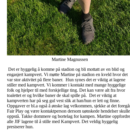
Martine Magnussen
Det er hyggelig å komme på stadion og bli mottatt av en blid og
engasjert kampvert. Vi møtte Martine på stadion en kveld hvor det
var stor aktivitet på flere baner. Hun synes det er viktig at lagene
stiller med kampvert. Vi kommer i kontakt med mange hyggelige
folk og hjelper til med forskjellige ting. Det kan være alt fra hvor
toalettet er og hvilke baner de skal spille på. Det er viktig at
kampverten har på seg gul vest slik at han/hun er lett og finne.
Oppgaver er bl.a også å ønske lag velkommen, sjekke at det foregå
Fair Play og være kontaktperson dersom uønskede hendelser skulle
oppstå. Takke dommere og bortelag for kampen. Martine oppfordre
alle JIF lagene til å stille med Kampvert. Det veldig hyggelig
presiserer hun.