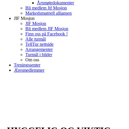
Årsmøtedokumenter
Bli medlem Jif Mosjon
Markedsmatriell alliansen
JIF Mosjon
JIF Mosjon
Bli medlem JIF Mosjon
Finn oss på Facebook !
Alle turmål
TellTur nettside
Arrangementer
Turmål i bilder
Om oss
Treningssenter
Æresmedlemmer