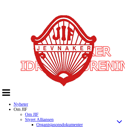
Veksle
navigasjon
Nyheter
Om JIF
Om JIF
Styret Alliansen
Organisjasonsdokumenter