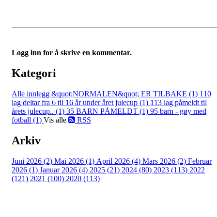
Logg inn for å skrive en kommentar.
Kategori
Alle innlegg
&quot;NORMALEN&quot; ER TILBAKE (1)
110
lag deltar fra 6 til 16 år under året julecup (1)
113 lag påmeldt til
årets julecup.. (1)
35 BARN PÅMELDT (1)
95 barn - gøy med
fotball (1)
Vis alle
RSS
Arkiv
Juni 2026 (2)
Mai 2026 (1)
April 2026 (4)
Mars 2026 (2)
Februar
2026 (1)
Januar 2026 (4)
2025 (21)
2024 (80)
2023 (113)
2022
(121)
2021 (100)
2020 (113)