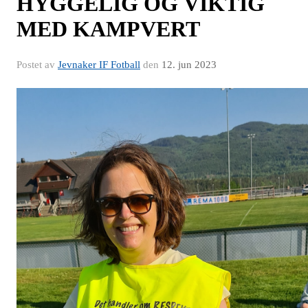
HYGGELIG OG VIKTIG
MED KAMPVERT
Postet av
Jevnaker IF Fotball
den
12. jun 2023