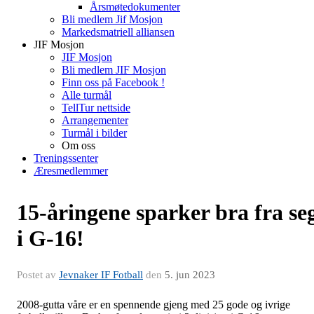
Årsmøtedokumenter
Bli medlem Jif Mosjon
Markedsmatriell alliansen
JIF Mosjon
JIF Mosjon
Bli medlem JIF Mosjon
Finn oss på Facebook !
Alle turmål
TellTur nettside
Arrangementer
Turmål i bilder
Om oss
Treningssenter
Æresmedlemmer
15-åringene sparker bra fra se
i G-16!
Postet av
Jevnaker IF Fotball
den
5. jun 2023
2008-gutta våre er en spennende gjeng med 25 gode og ivrige