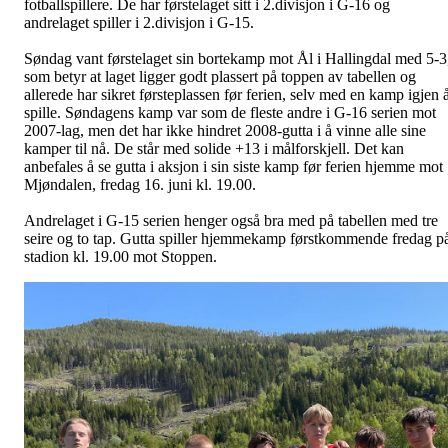
fotballspillere. De har førstelaget sitt i 2.divisjon i G-16 og
andrelaget spiller i 2.divisjon i G-15.
Søndag vant førstelaget sin bortekamp mot Ål i Hallingdal med 5-3
som betyr at laget ligger godt plassert på toppen av tabellen og
allerede har sikret førsteplassen før ferien, selv med en kamp igjen 
spille. Søndagens kamp var som de fleste andre i G-16 serien mot
2007-lag, men det har ikke hindret 2008-gutta i å vinne alle sine
kamper til nå. De står med solide +13 i målforskjell. Det kan
anbefales å se gutta i aksjon i sin siste kamp før ferien hjemme mot
Mjøndalen, fredag 16. juni kl. 19.00.
Andrelaget i G-15 serien henger også bra med på tabellen med tre
seire og to tap. Gutta spiller hjemmekamp førstkommende fredag p
stadion kl. 19.00 mot Stoppen.