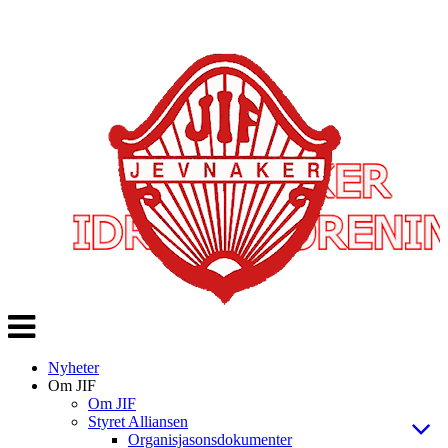
Veksle
navigasjon
Nyheter
Om JIF
Om JIF
Styret Alliansen
Organisjasonsdokumenter