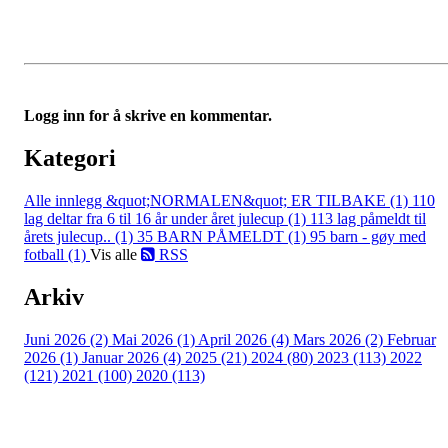
Logg inn for å skrive en kommentar.
Kategori
Alle innlegg
&quot;NORMALEN&quot; ER TILBAKE (1)
110
lag deltar fra 6 til 16 år under året julecup (1)
113 lag påmeldt til
årets julecup.. (1)
35 BARN PÅMELDT (1)
95 barn - gøy med
fotball (1)
Vis alle
RSS
Arkiv
Juni 2026 (2)
Mai 2026 (1)
April 2026 (4)
Mars 2026 (2)
Februar
2026 (1)
Januar 2026 (4)
2025 (21)
2024 (80)
2023 (113)
2022
(121)
2021 (100)
2020 (113)