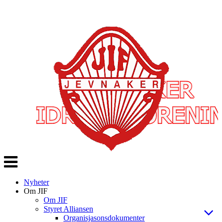
Veksle
navigasjon
Nyheter
Om JIF
Om JIF
Styret Alliansen
Organisjasonsdokumenter