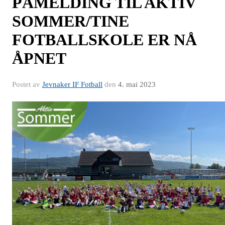
PÅMELDING TIL AKTIV
SOMMER/TINE
FOTBALLSKOLE ER NÅ
ÅPNET
Postet av
Jevnaker IF Fotball
den
4. mai 2023