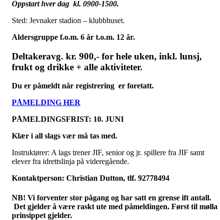
Oppstart hver dag kl. 0900-1500.
Sted: Jevnaker stadion – klubbhuset.
Aldersgruppe f.o.m. 6 år t.o.m. 12 år.
Deltakeravg. kr. 900,- for hele uken, inkl. lunsj,
frukt og drikke + alle aktiviteter.
Du er påmeldt når registrering er foretatt.
PÅMELDING HER
PÅMELDINGSFRIST: 10. JUNI
Klær i all slags vær må tas med.
Instruktører: A lags trener JIF, senior og jr. spillere fra JIF samt
elever fra idrettslinja på videregående.
Kontaktperson: Christian Dutton, tlf. 92778494
NB! Vi forventer stor pågang og har satt en grense ift antall.
Det gjelder å være raskt ute med påmeldingen. Først til mølla
prinsippet gjelder.