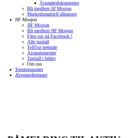
Årsmøtedokumenter
Bli medlem Jif Mosjon
Markedsmatriell alliansen
JIF Mosjon
JIF Mosjon
Bli medlem JIF Mosjon
Finn oss på Facebook !
Alle turmål
TellTur nettside
Arrangementer
Turmål i bilder
Om oss
Treningssenter
Æresmedlemmer