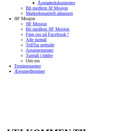
Årsmøtedokumenter
Bli medlem Jif Mosjon
Markedsmatriell alliansen
JIF Mosjon
JIF Mosjon
Bli medlem JIF Mosjon
Finn oss på Facebook !
Alle turmål
TellTur nettside
Arrangementer
Turmål i bilder
Om oss
Treningssenter
Æresmedlemmer