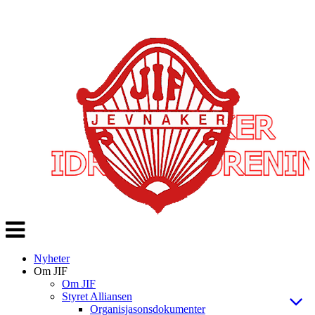
Veksle
navigasjon
Nyheter
Om JIF
Om JIF
Styret Alliansen
Organisjasonsdokumenter