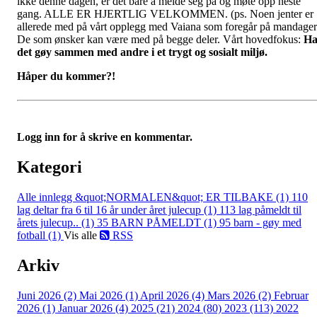
ikke denne dagen, er det bare å melde seg på og møte opp neste
gang. ALLE ER HJERTLIG VELKOMMEN. (ps. Noen jenter er
allerede med på vårt opplegg med Vaiana som foregår på mandager
De som ønsker kan være med på begge deler. Vårt hovedfokus:
H
det gøy sammen med andre i et trygt og sosialt miljø.
Håper du kommer?!
Logg inn for å skrive en kommentar.
Kategori
Alle innlegg
&quot;NORMALEN&quot; ER TILBAKE (1)
110
lag deltar fra 6 til 16 år under året julecup (1)
113 lag påmeldt til
årets julecup.. (1)
35 BARN PÅMELDT (1)
95 barn - gøy med
fotball (1)
Vis alle
RSS
Arkiv
Juni 2026 (2)
Mai 2026 (1)
April 2026 (4)
Mars 2026 (2)
Februar
2026 (1)
Januar 2026 (4)
2025 (21)
2024 (80)
2023 (113)
2022