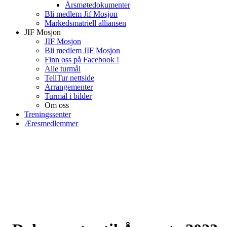
Årsmøtedokumenter
Bli medlem Jif Mosjon
Markedsmatriell alliansen
JIF Mosjon
JIF Mosjon
Bli medlem JIF Mosjon
Finn oss på Facebook !
Alle turmål
TellTur nettside
Arrangementer
Turmål i bilder
Om oss
Treningssenter
Æresmedlemmer