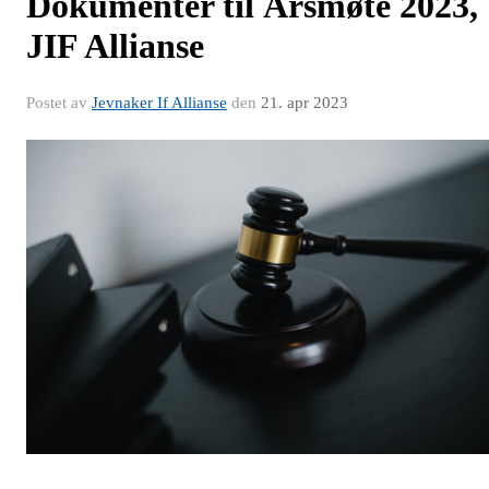
Dokumenter til Årsmøte 2023,
JIF Allianse
Postet av
Jevnaker If Allianse
den
21. apr 2023