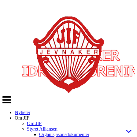
Veksle
navigasjon
Nyheter
Om JIF
Om JIF
Styret Alliansen
Organisjasonsdokumenter