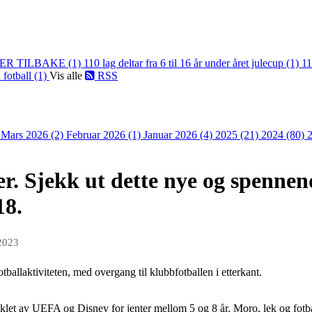
ER TILBAKE (1)
110 lag deltar fra 6 til 16 år under året julecup (1)
11
 fotball (1)
Vis alle
RSS
)
Mars 2026 (2)
Februar 2026 (1)
Januar 2026 (4)
2025 (21)
2024 (80)
r. Sjekk ut dette nye og spennend
18.
2023
av fotballaktiviteten, med overgang til klubbfotballen i etterk
klet av UEFA og Disney for jenter mellom 5 og 8 år. Moro, lek og fotbal