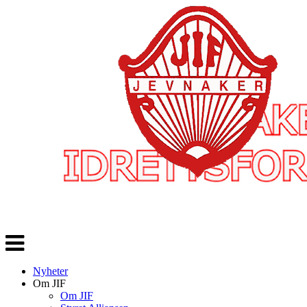
Veksle
navigasjon
Nyheter
Om JIF
Om JIF