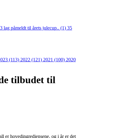
3 lag påmeldt til årets julecup.. (1)
35
2023 (113)
2022 (121)
2021 (100)
2020
e tilbudet til
ant.
l er hovedingrediensene, og i år er det