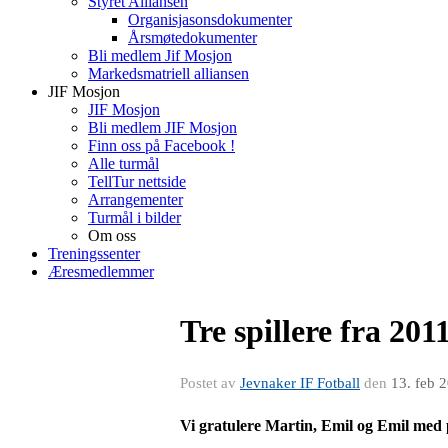
Styret Alliansen
Organisjasonsdokumenter
Årsmøtedokumenter
Bli medlem Jif Mosjon
Markedsmatriell alliansen
JIF Mosjon
JIF Mosjon
Bli medlem JIF Mosjon
Finn oss på Facebook !
Alle turmål
TellTur nettside
Arrangementer
Turmål i bilder
Om oss
Treningssenter
Æresmedlemmer
Tre spillere fra 201
Postet av
Jevnaker IF Fotball
den
13. feb 
Vi gratulere Martin, Emil og Emil med 