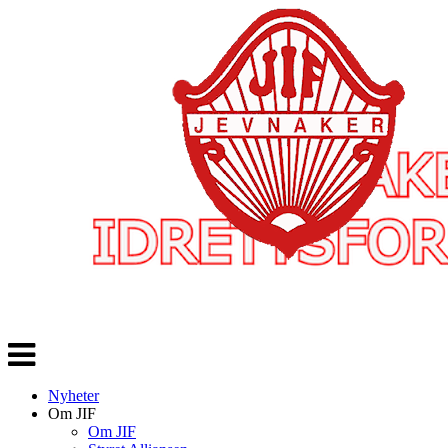
Veksle
navigasjon
Nyheter
Om JIF
Om JIF