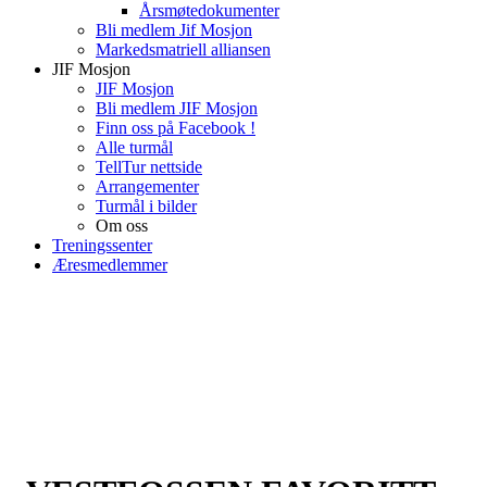
Årsmøtedokumenter
Bli medlem Jif Mosjon
Markedsmatriell alliansen
JIF Mosjon
JIF Mosjon
Bli medlem JIF Mosjon
Finn oss på Facebook !
Alle turmål
TellTur nettside
Arrangementer
Turmål i bilder
Om oss
Treningssenter
Æresmedlemmer