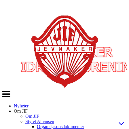
Veksle
navigasjon
Nyheter
Om JIF
Om JIF
Styret Alliansen
Organisjasonsdokumenter