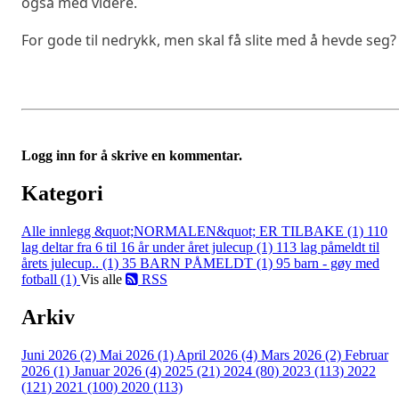
også med videre.
For gode til nedrykk, men skal få slite med å hevde seg?
Logg inn for å skrive en kommentar.
Kategori
Alle innlegg
&quot;NORMALEN&quot; ER TILBAKE (1)
110
lag deltar fra 6 til 16 år under året julecup (1)
113 lag påmeldt til
årets julecup.. (1)
35 BARN PÅMELDT (1)
95 barn - gøy med
fotball (1)
Vis alle
RSS
Arkiv
Juni 2026 (2)
Mai 2026 (1)
April 2026 (4)
Mars 2026 (2)
Februar
2026 (1)
Januar 2026 (4)
2025 (21)
2024 (80)
2023 (113)
2022
(121)
2021 (100)
2020 (113)