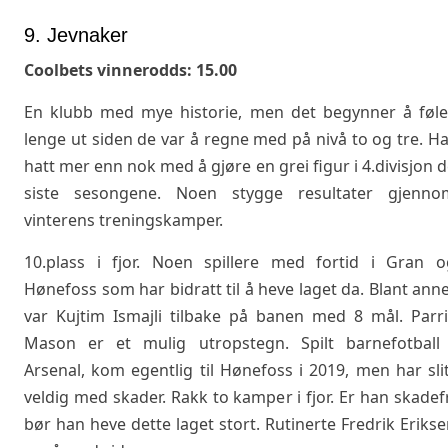
9. Jevnaker
Coolbets vinnerodds: 15.00
En klubb med mye historie, men det begynner å føle
lenge ut siden de var å regne med på nivå to og tre. H
hatt mer enn nok med å gjøre en grei figur i 4.divisjon 
siste sesongene. Noen stygge resultater gjenno
vinterens treningskamper.
10.plass i fjor. Noen spillere med fortid i Gran o
Hønefoss som har bidratt til å heve laget da. Blant ann
var Kujtim Ismajli tilbake på banen med 8 mål. Parri
Mason er et mulig utropstegn. Spilt barnefotball 
Arsenal, kom egentlig til Hønefoss i 2019, men har sli
veldig med skader. Rakk to kamper i fjor. Er han skadef
bør han heve dette laget stort. Rutinerte Fredrik Eriks