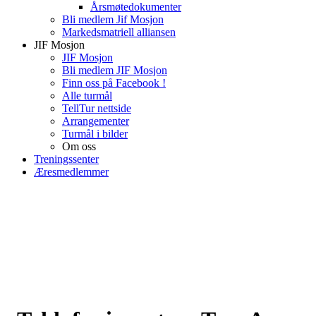
Årsmøtedokumenter
Bli medlem Jif Mosjon
Markedsmatriell alliansen
JIF Mosjon
JIF Mosjon
Bli medlem JIF Mosjon
Finn oss på Facebook !
Alle turmål
TellTur nettside
Arrangementer
Turmål i bilder
Om oss
Treningssenter
Æresmedlemmer