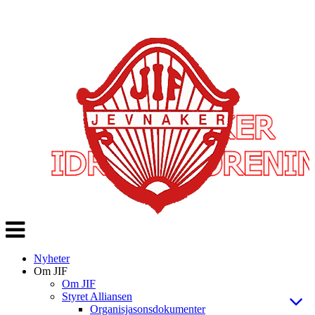
Veksle
navigasjon
Nyheter
Om JIF
Om JIF
Styret Alliansen
Organisjasonsdokumenter