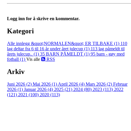
Logg inn for å skrive en kommentar.
Kategori
Alle innlegg
&quot;NORMALEN&quot; ER TILBAKE (1)
110
lag deltar fra 6 til 16 år under året julecup (1)
113 lag påmeldt til
årets julecup.. (1)
35 BARN PÅMELDT (1)
95 barn - gøy med
fotball (1)
Vis alle
RSS
Arkiv
Juni 2026 (2)
Mai 2026 (1)
April 2026 (4)
Mars 2026 (2)
Februar
2026 (1)
Januar 2026 (4)
2025 (21)
2024 (80)
2023 (113)
2022
(121)
2021 (100)
2020 (113)