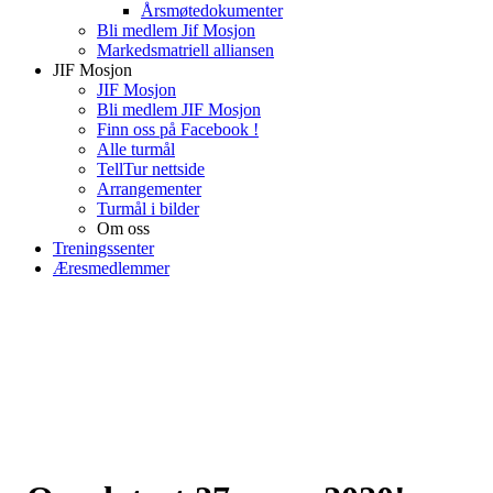
Årsmøtedokumenter
Bli medlem Jif Mosjon
Markedsmatriell alliansen
JIF Mosjon
JIF Mosjon
Bli medlem JIF Mosjon
Finn oss på Facebook !
Alle turmål
TellTur nettside
Arrangementer
Turmål i bilder
Om oss
Treningssenter
Æresmedlemmer