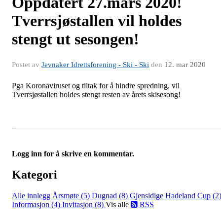
Oppdatert 27.mars 2020!
Tverrsjøstallen vil holdes
stengt ut sesongen!
Postet av
Jevnaker Idrettsforening - Ski - Ski
den
12. mar 2020
Pga Koronaviruset og tiltak for å hindre spredning, vil
Tverrsjøstallen holdes stengt resten av årets skisesong!
Logg inn for å skrive en kommentar.
Kategori
Alle innlegg
Årsmøte (5)
Dugnad (8)
Gjensidige Hadeland Cup (2
Informasjon (4)
Invitasjon (8)
Vis alle
RSS