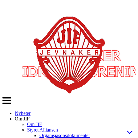
Veksle
navigasjon
Nyheter
Om JIF
Om JIF
Styret Alliansen
Organisjasonsdokumenter